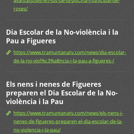
avantatjoses-en-lus-de-la-piscina-municipal-de-
roses/
Dia Escolar de la No-violència i la
Pau a Figueres
https://www.tramuntanatv.com/news/dia-escolar-
de-la-no-viol%c3%a8ncia-i-la-pau-a-figueres-/
Els nens i nenes de Figueres
preparen el Dia Escolar de la No-
violència i la Pau
https://www.tramuntanatv.com/news/els-nens-i-
nenes-de-figueres-preparen-el-dia-escolar-de-la-
no-violencia-i-la-pau/