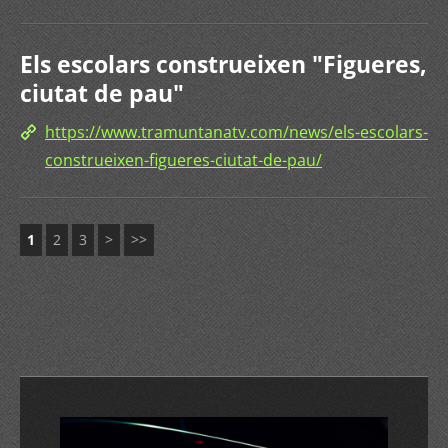
Els escolars construeixen "Figueres,
ciutat de pau"
https://www.tramuntanatv.com/news/els-escolars-
construeixen-figueres-ciutat-de-pau/
1
2
3
>
>>