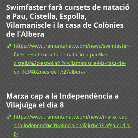
Swimfaster farà cursets de natació
a Pau, Cistella, Espolla,
Vilamaniscle i la casa de Colònies
de l'Albera
https://www.tramuntanatv.com/news/swimfaster-
far%c3%a0-cursets-de-natacio-a-pau%2c-
cistella%2c-espolla%2c-vilamaniscle-i-la-casa-de-
col%c3%b2nies-de-l%27albera/
Marxa cap a la Independència a
Vilajuïga el dia 8
https://www.tramuntanatv.com/news/marxa-cap-
a-la-independ%c3%a8ncia-a-vilaju%c3%afga-el-dia-
8/