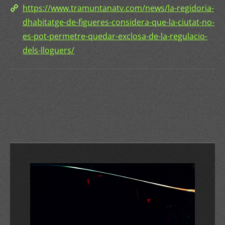
https://www.tramuntanatv.com/news/la-regidoria-
dhabitatge-de-figueres-considera-que-la-ciutat-no-
es-pot-permetre-quedar-exclosa-de-la-regulacio-
dels-lloguers/