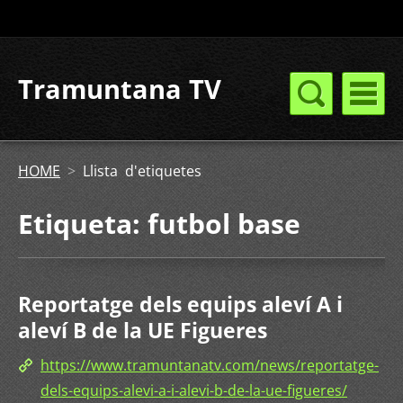
Tramuntana TV
HOME
>
Llista d'etiquetes
Etiqueta: futbol base
Reportatge dels equips aleví A i
aleví B de la UE Figueres
https://www.tramuntanatv.com/news/reportatge-
dels-equips-alevi-a-i-alevi-b-de-la-ue-figueres/