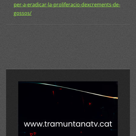
per-a-eradicar-la-proliferacio-dexcrements-de-
gossos/