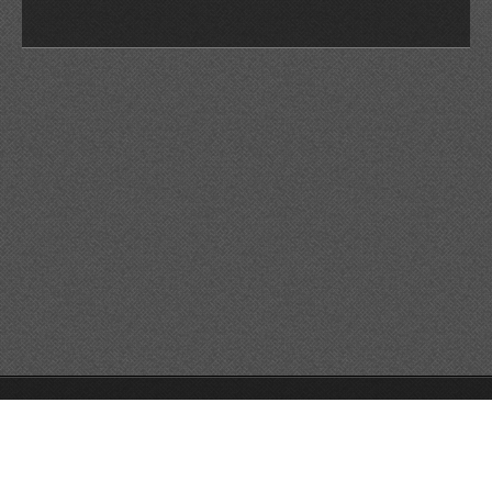
© 2026 Reservats tots els drets
Queda prohibida la
reproducció dels continguts sense autorització expressa. Article
32.1, paràgraf segon, Llei 23/2006 de la Propietat intel·lectual