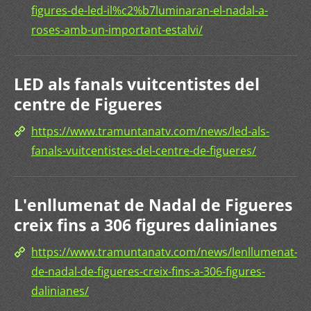
figures-de-led-il%c2%b7luminaran-el-nadal-a-
roses-amb-un-important-estalvi/
LED als fanals vuitcentistes del
centre de Figueres
https://www.tramuntanatv.com/news/led-als-
fanals-vuitcentistes-del-centre-de-figueres/
L'enllumenat de Nadal de Figueres
creix fins a 306 figures dalinianes
https://www.tramuntanatv.com/news/lenllumenat-
de-nadal-de-figueres-creix-fins-a-306-figures-
dalinianes/