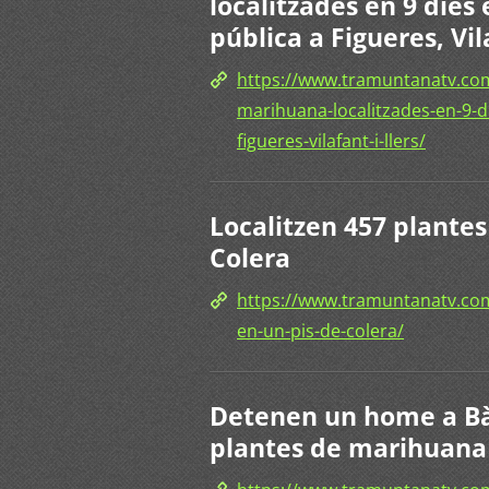
localitzades en 9 dies 
pública a Figueres, Vil
https://www.tramuntanatv.com
marihuana-localitzades-en-9-di
figueres-vilafant-i-llers/
Localitzen 457 plante
Colera
https://www.tramuntanatv.com
en-un-pis-de-colera/
Detenen un home a Bà
plantes de marihuana