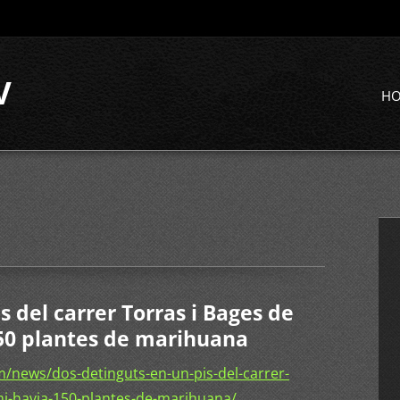
V
H
s del carrer Torras i Bages de
150 plantes de marihuana
/news/dos-detinguts-en-un-pis-del-carrer-
-hi-havia-150-plantes-de-marihuana/