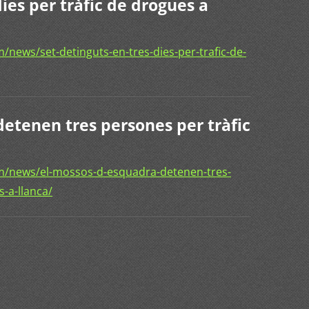
dies per tràfic de drogues a
news/set-detinguts-en-tres-dies-per-trafic-de-
detenen tres persones per tràfic
m/news/el-mossos-d-esquadra-detenen-tres-
-a-llanca/