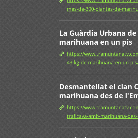
https://www.tramuntanatv.co
mes-de-300-plantes-de-marih
La Guàrdia Urbana de 
marihuana en un pis
https://www.tramuntanatv.com
43-kg-de-marihuana-en-un-pis
Desmantellat el clan 
marihuana des de l'E
https://www.tramuntanatv.com
traficava-amb-marihuana-des