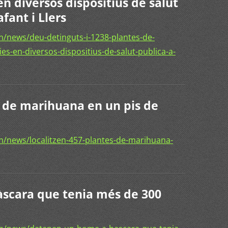
en diversos dispositius de salut
afant i Llers
/news/deu-detinguts-i-1238-plantes-de-
es-en-diversos-dispositius-de-salut-publica-a-
s de marihuana en un pis de
/news/localitzen-457-plantes-de-marihuana-
scara que tenia més de 300