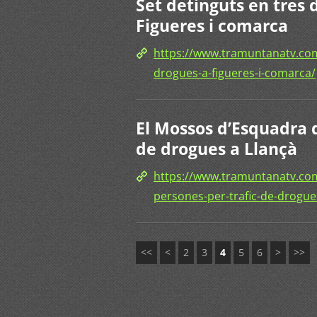
Set detinguts en tres 
Figueres i comarca
https://www.tramuntanatv.com/
drogues-a-figueres-i-comarca/
El Mossos d’Esquadra 
de drogues a Llançà
https://www.tramuntanatv.co
persones-per-trafic-de-drogues
<<
<
2
3
4
5
6
>
>>