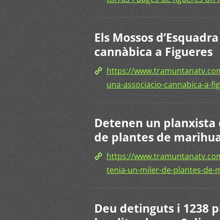
Els Mossos d’Esquadra
cannàbica a Figueres
https://www.tramuntanatv.co
una-associacio-cannabica-a-fi
Detenen un planxista 
de plantes de marihu
https://www.tramuntanatv.com
tenia-un-miler-de-plantes-de-
Deu detinguts i 1238 