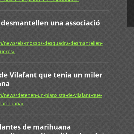
 desmantellen una associació
m/news/els-mossos-desquadra-desmantellen-
gueres/
de Vilafant que tenia un miler
ana
/news/detenen-un-planxista-de-vilafant-que-
marihuana/
plantes de marihuana