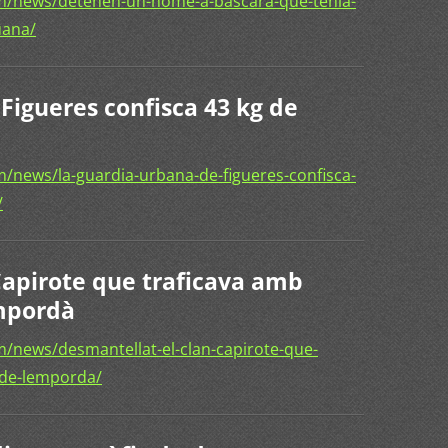
m/news/detenen-un-home-a-bascara-que-tenia-
uana/
Figueres confisca 43 kg de
/news/la-guardia-urbana-de-figueres-confisca-
/
Capirote que traficava amb
mpordà
/news/desmantellat-el-clan-capirote-que-
-de-lemporda/