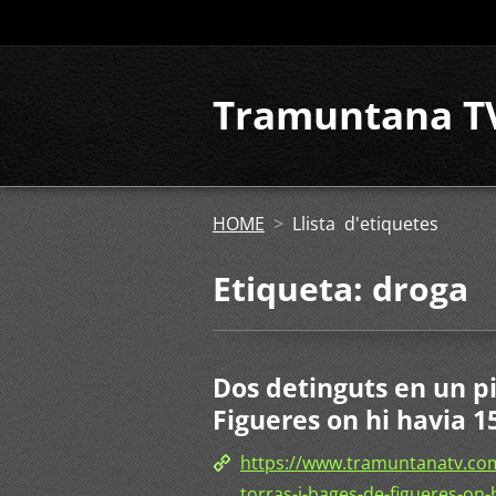
Tramuntana T
HOME
>
Llista d'etiquetes
Etiqueta: droga
Dos detinguts en un pi
Figueres on hi havia 
https://www.tramuntanatv.com
torras-i-bages-de-figueres-on