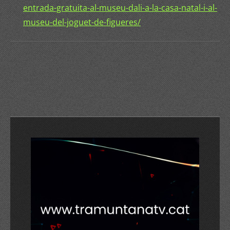
entrada-gratuita-al-museu-dali-a-la-casa-natal-i-al-
museu-del-joguet-de-figueres/