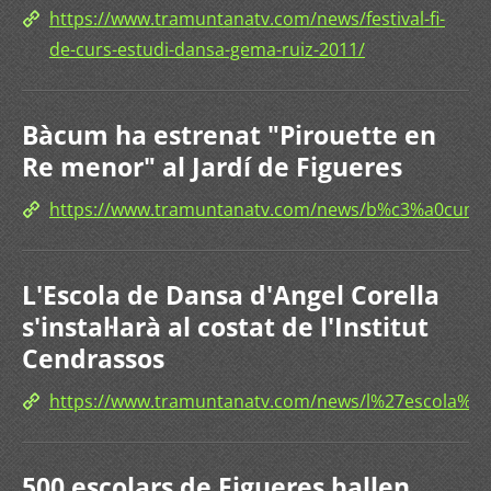
https://www.tramuntanatv.com/news/festival-fi-
de-curs-estudi-dansa-gema-ruiz-2011/
Bàcum ha estrenat "Pirouette en
Re menor" al Jardí de Figueres
https://www.tramuntanatv.com/news/b%c3%a0cum
L'Escola de Dansa d'Angel Corella
s'instal·larà al costat de l'Institut
Cendrassos
https://www.tramuntanatv.com/news/l%27escola%
500 escolars de Figueres ballen