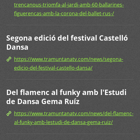
trencanous-triomfa-al-jardi-amb-60-ballarines-
figuerencas-amb-la-corona-del-ballet-rus-/
Segona edició del festival Castelló
Dansa
https://www.tramuntanatv.com/news/segona-
edicio-del-festival-castello-dansa/
Del flamenc al funky amb l'Estudi
de Dansa Gema Ruíz
https://www.tramuntanatv.com/news/del-flamenc-
al-funky-amb-lestudi-de-dansa-gema-ruiz/