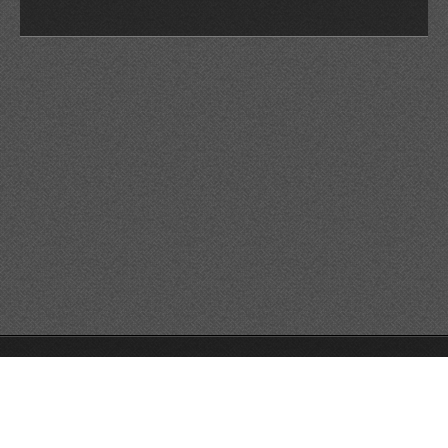
© 2026 Reservats tots els drets
Queda prohibida la
reproducció dels continguts sense autorització expressa. Article
32.1, paràgraf segon, Llei 23/2006 de la Propietat intel·lectual