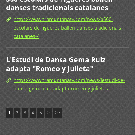
danses tradicionals catalanes
https://www.tramuntanatv.com/news/a500-
escolars-de-figueres-ballen-danses-tradicionals-
catalanes-/
L'Estudi de Dansa Gema Ruiz
adapta "Romeo y Julieta"
https://www.tramuntanatv.com/news/lestudi-de-
dansa-gema-ruiz-adapta-romeo-y-julieta-/
1
2
3
4
5
>
>>