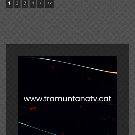
1
2
3
4
>
>>