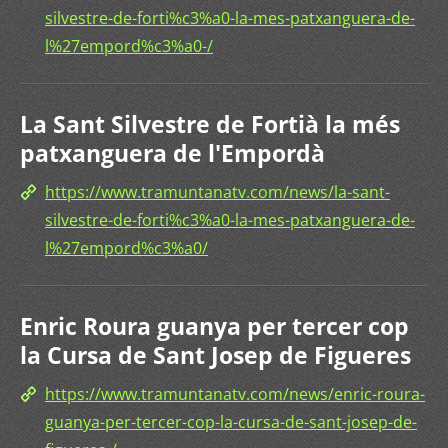
silvestre-de-forti%c3%a0-la-mes-patxanguera-de-
l%27empord%c3%a0-/
La Sant Silvestre de Fortià la més
patxanguera de l'Empordà
https://www.tramuntanatv.com/news/la-sant-
silvestre-de-forti%c3%a0-la-mes-patxanguera-de-
l%27empord%c3%a0/
Enric Roura guanya per tercer cop
la Cursa de Sant Josep de Figueres
https://www.tramuntanatv.com/news/enric-roura-
guanya-per-tercer-cop-la-cursa-de-sant-josep-de-