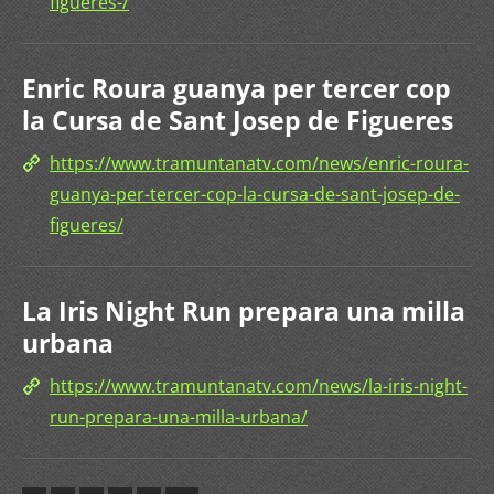
figueres-/
Enric Roura guanya per tercer cop
la Cursa de Sant Josep de Figueres
https://www.tramuntanatv.com/news/enric-roura-
guanya-per-tercer-cop-la-cursa-de-sant-josep-de-
figueres/
La Iris Night Run prepara una milla
urbana
https://www.tramuntanatv.com/news/la-iris-night-
run-prepara-una-milla-urbana/