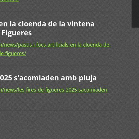
s en la cloenda de la vintena
e Figueres
ews/pastis-i-focs-artificials-en-la-cloenda-de-
de-figueres/
 2025 s'acomiaden amb pluja
/news/les-fires-de-figueres-2025-sacomiaden-