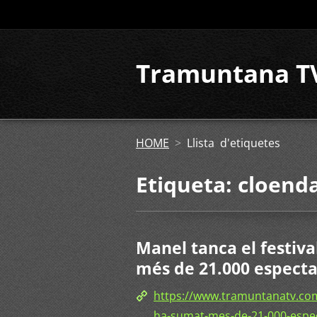
Tramuntana T
HOME
>
Llista d'etiquetes
Etiqueta: cloend
Manel tanca el festiv
més de 21.000 espect
https://www.tramuntanatv.com
ha-sumat-mes-de-21-000-espe