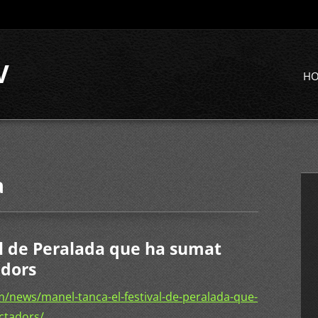
V
H
a
al de Peralada que ha sumat
adors
/news/manel-tanca-el-festival-de-peralada-que-
ctadors/