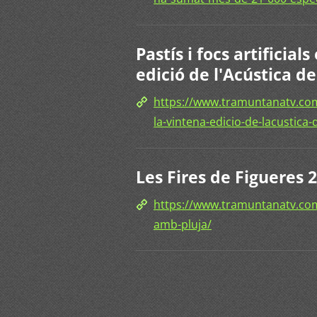
Pastís i focs artificial
edició de l'Acústica d
https://www.tramuntanatv.com/n
la-vintena-edicio-de-lacustica-
Les Fires de Figueres
https://www.tramuntanatv.com
amb-pluja/