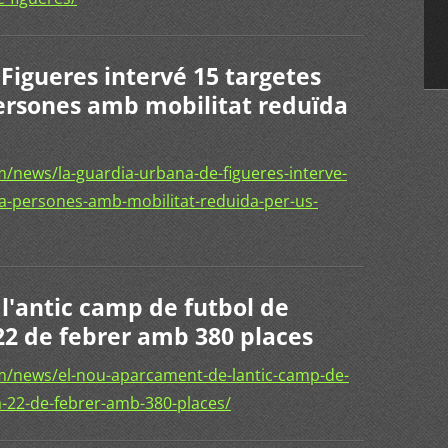
Figueres intervé 15 targetes
ersones amb mobilitat reduïda
/news/la-guardia-urbana-de-figueres-interve-
a-persones-amb-mobilitat-reduida-per-us-
l'antic camp de futbol de
 22 de febrer amb 380 places
m/news/el-nou-aparcament-de-lantic-camp-de-
ia-22-de-febrer-amb-380-places/