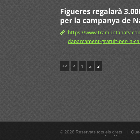
Figueres regalarà 3.0
per la campanya de N
https://www.tramuntanatv.com
daparcament-gratuit-per-la-c
<<
<
1
2
3
© 2026 Reservats tots els drets
Qued
continguts sense autorització expressa. A