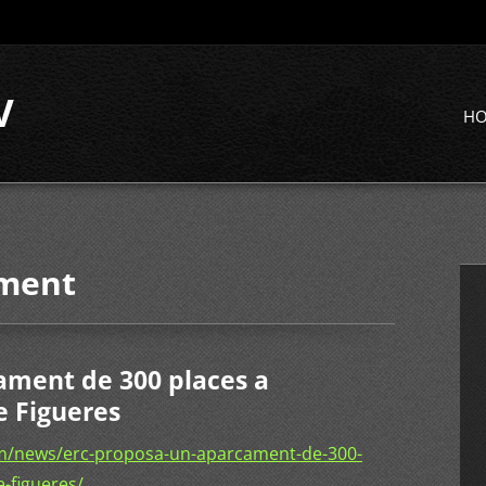
V
H
ament
ament de 300 places a
e Figueres
m/news/erc-proposa-un-aparcament-de-300-
-figueres/