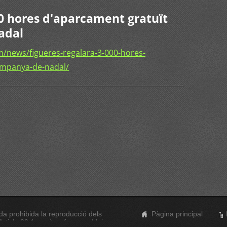
00 hores d'aparcament gratuït
adal
/news/figueres-regalara-3-000-hores-
ampanya-de-nadal/
a prohibida la reproducció dels
Pàgina principal
rticle 32.1, paràgraf segon, Llei