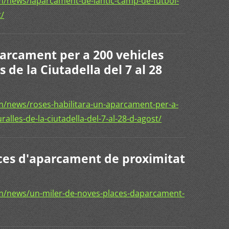
/news/laparcament-de-lantic-camp-de-futbol-
t/
parcament per a 200 vehicles
 de la Ciutadella del 7 al 28
/news/roses-habilitara-un-aparcament-per-a-
alles-de-la-ciutadella-del-7-al-28-d-agost/
ces d'aparcament de proximitat
m/news/un-miler-de-noves-places-daparcament-