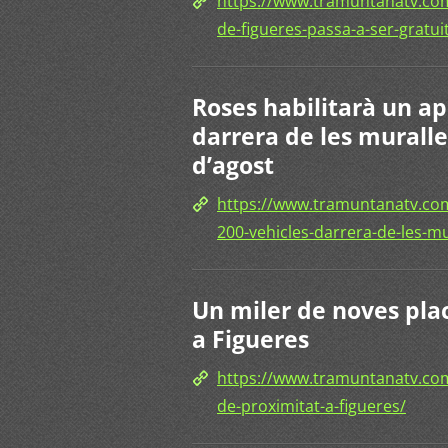
https://www.tramuntanatv.com
de-figueres-passa-a-ser-gratui
Roses habilitarà un a
darrera de les muralles
d’agost
https://www.tramuntanatv.com
200-vehicles-darrera-de-les-mur
Un miler de noves pla
a Figueres
https://www.tramuntanatv.co
de-proximitat-a-figueres/