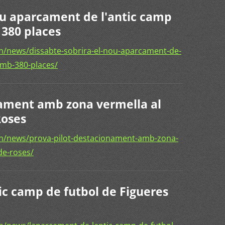
nou aparcament de l'antic camp
 380 places
/news/dissabte-sobrira-el-nou-aparcament-de-
amb-380-places/
nament amb zona vermella al
Roses
m/news/prova-pilot-destacionament-amb-zona-
de-roses/
ic camp de futbol de Figueres