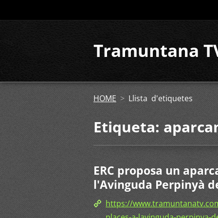
Tramuntana T
HOME
>
Llista d'etiquetes
Etiqueta: aparc
ERC proposa un aparc
l'Avinguda Perpinyà d
https://www.tramuntanatv.co
places-a-lavinguda-perpinya-de