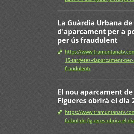
La Guàrdia Urbana de 
d'aparcament per a p
per ús fraudulent
https://www.tramuntanatv.com
15-targetes-daparcament-per-
fraudulent/
El nou aparcament de 
Figueres obrirà el dia
https://www.tramuntanatv.co
futbol-de-figueres-obrira-el-d