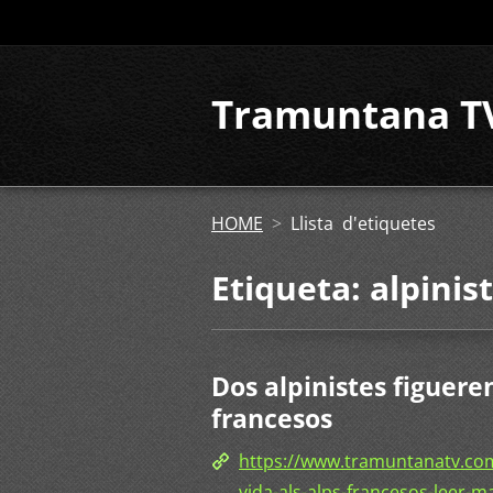
Tramuntana T
HOME
>
Llista d'etiquetes
Etiqueta: alpinis
Dos alpinistes figuere
francesos
https://www.tramuntanatv.com
vida-als-alps-francesos-leer