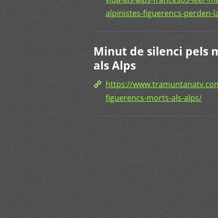
alpinistes-figuerencs-perden-la
Minut de silenci pels
als Alps
https://www.tramuntanatv.com
figuerencs-morts-als-alps/