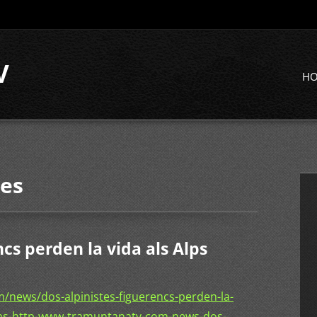
V
H
tes
ncs perden la vida als Alps
/news/dos-alpinistes-figuerencs-perden-la-
-mas-http-www-tramuntanatv-com-news-dos-