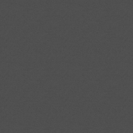
0vila%20d%27obstaculitzar%20l%27aprovacio%20de%20l%