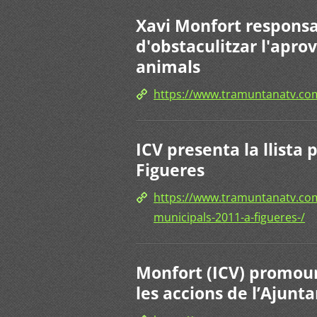
Xavi Monfort responsab
d'obstaculitzar l'apro
animals
https://www.tramuntanatv.c
ICV presenta la llista 
Figueres
https://www.tramuntanatv.com/
municipals-2011-a-figueres-/
Monfort (ICV) promourà
les accions de l’Ajun