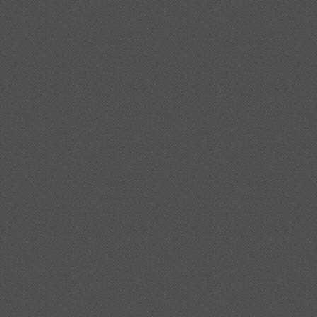
20visio%20ecologista%20en%20totes%20les%20accions%
0con%c3%a8ixer%20el%20projecte%20d%27anella%20verda/