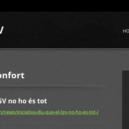
V
H
onfort
GV no ho és tot
news/iniciativa-diu-que-el-tgv-no-ho-es-tot-/