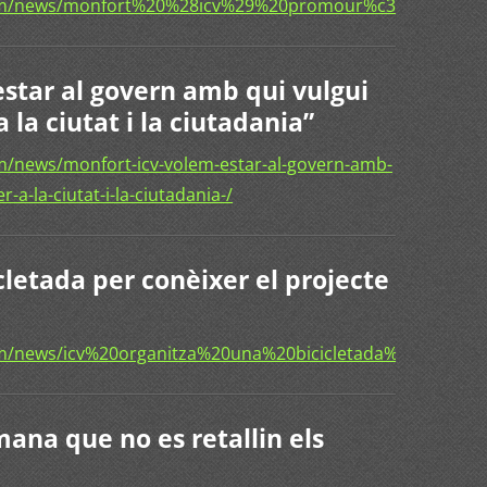
com/news/monfort%20%28icv%29%20promour%c3%a0%20la%
estar al govern amb qui vulgui
 la ciutat i la ciutadania”
/news/monfort-icv-volem-estar-al-govern-amb-
-a-la-ciutat-i-la-ciutadania-/
cletada per conèixer el projecte
om/news/icv%20organitza%20una%20bicicletada%20per%2
ana que no es retallin els