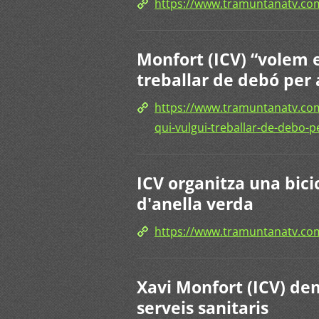
https://www.tramuntanatv.
Monfort (ICV) “volem 
treballar de debó per a
https://www.tramuntanatv.com
qui-vulgui-treballar-de-debo-per
ICV organitza una bici
d'anella verda
https://www.tramuntanatv.c
Xavi Monfort (ICV) dem
serveis sanitaris