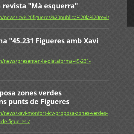
a revista "Mà esquerra"
om/news/icv%20figueres%20publica%20la%20revista%20%
ma "45.231 Figueres amb Xavi
/news/presenten-la-plataforma-45-231-
oposa zones verdes
ns punts de Figueres
/news/xavi-monfort-icv-proposa-zones-verdes-
de-figueres-/