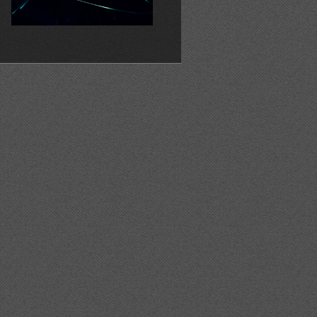
22m%c3%a0%20esquerra%22/