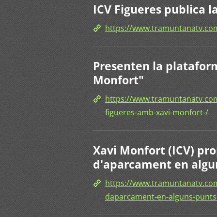
ICV Figueres publica l
https://www.tramuntanatv.c
Presenten la platafor
Monfort"
https://www.tramuntanatv.com
figueres-amb-xavi-monfort-/
Xavi Monfort (ICV) pr
d'aparcament en algu
https://www.tramuntanatv.com
daparcament-en-alguns-punts-