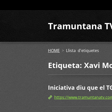
Tramuntana T
HOME
>
Llista d'etiquetes
Etiqueta: Xavi M
Iniciativa diu que el T
https://www.tramuntanatv.com/