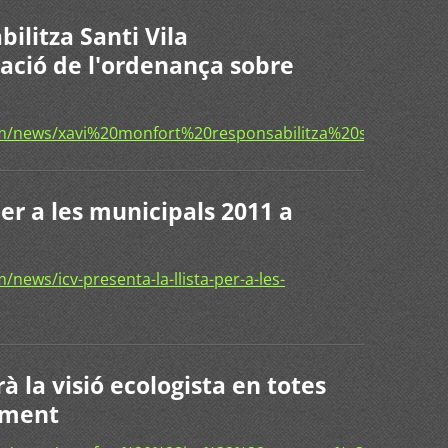
ilitza Santi Vila
vació de l'ordenança sobre
om/news/xavi%20monfort%20responsabilitza%20santi%2
per a les municipals 2011 a
news/icv-presenta-la-llista-per-a-les-
 la visió ecologista en totes
tament