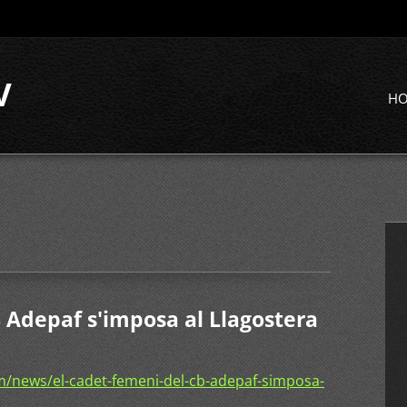
V
H
B Adepaf s'imposa al Llagostera
/news/el-cadet-femeni-del-cb-adepaf-simposa-