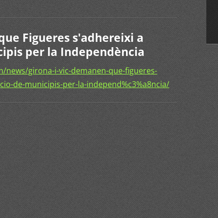
que Figueres s'adhereixi a
cipis per la Independència
/news/girona-i-vic-demanen-que-figueres-
acio-de-municipis-per-la-independ%c3%a8ncia/