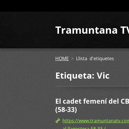
Tramuntana T
HOME
>
Llista d'etiquetes
Etiqueta: Vic
El cadet femení del C
(58-33)
https://www.tramuntanatv.com
al-llagostera-58-33-/