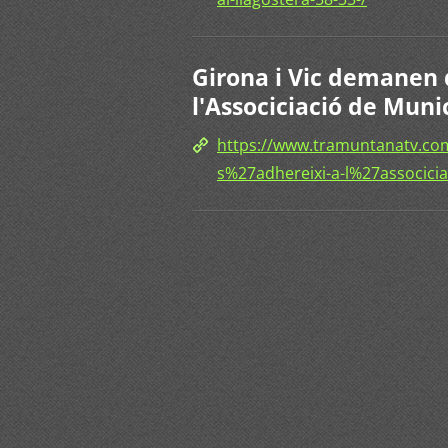
Girona i Vic demanen 
l'Associciació de Muni
https://www.tramuntanatv.com
s%27adhereixi-a-l%27associci