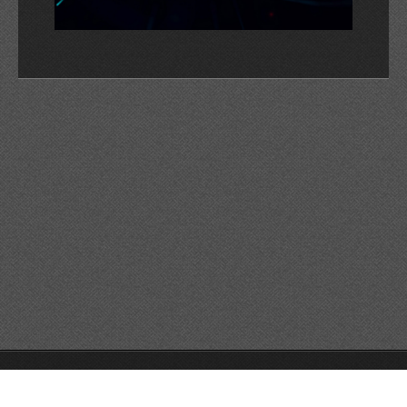
© 2026 Reservats tots els drets
Queda prohibida la
reproducció dels continguts sense autorització expressa. Article