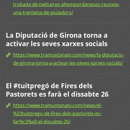
trobada-de-twittaires-altempordanesos-reuneix-
una-trentena-de-piuladors/
La Diputació de Girona torna a
activar les seves xarxes socials
https://www.tramuntanatv.com/news/la-diputacio-
de-girona-torna-a-activar-les-seves-xarxes-socials/
El #tuitpregó de Fires dels
Pastorets es farà el dissabte 26
https://www.tramuntanatv.com/news/el-
%23tuitprego-de-fires-dels-pastorets-es-
far%c3%a0-el-dissabte-26/