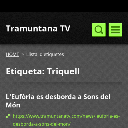
Tramuntana TV
HOME
>
Llista d'etiquetes
Etiqueta: Triquell
L'Eufòria es desborda a Sons del
Món
https://www.tramuntanatv.com/news/leuforia-es-
desborda-a-sons-del-mon/