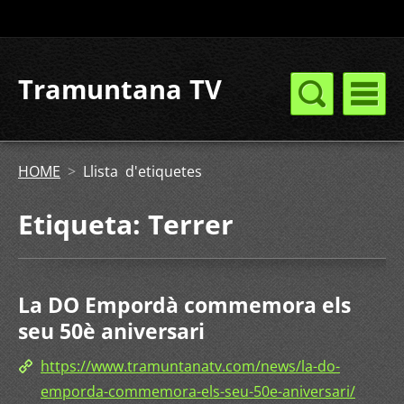
Tramuntana TV
HOME
>
Llista d'etiquetes
Etiqueta: Terrer
La DO Empordà commemora els
seu 50è aniversari
https://www.tramuntanatv.com/news/la-do-
emporda-commemora-els-seu-50e-aniversari/