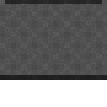
© 2026 Reservats tots els drets
Queda prohibida la
reproducció dels continguts sense autorització expressa. Article
32.1, paràgraf segon, Llei 23/2006 de la Propietat intel·lectual