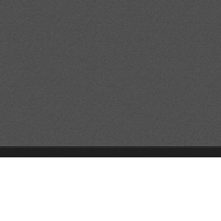
© 2026 Reservats tots els drets
Queda prohibida la
reproducció dels continguts sense autorització expressa. Article
32.1, paràgraf segon, Llei 23/2006 de la Propietat intel·lectual