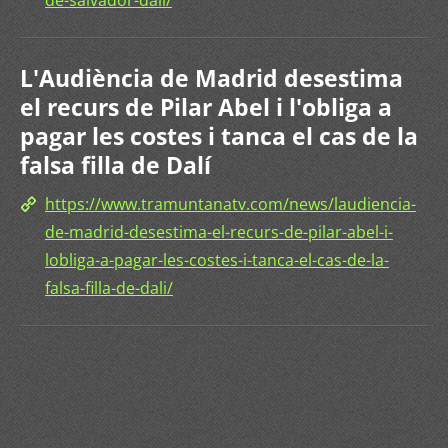
de-salvador-dali/
L'Audiència de Madrid desestima
el recurs de Pilar Abel i l'obliga a
pagar les costes i tanca el cas de la
falsa filla de Dalí
https://www.tramuntanatv.com/news/laudiencia-
de-madrid-desestima-el-recurs-de-pilar-abel-i-
lobliga-a-pagar-les-costes-i-tanca-el-cas-de-la-
falsa-filla-de-dali/