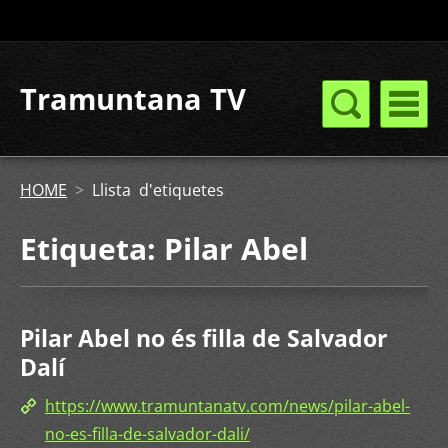
Tramuntana TV
HOME
>
Llista d'etiquetes
Etiqueta: Pilar Abel
Pilar Abel no és filla de Salvador
Dalí
https://www.tramuntanatv.com/news/pilar-abel-
no-es-filla-de-salvador-dali/