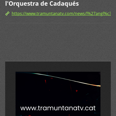
l'Orquestra de Cadaqués
https://www.tramuntanatv.com/news/l%27angl%c