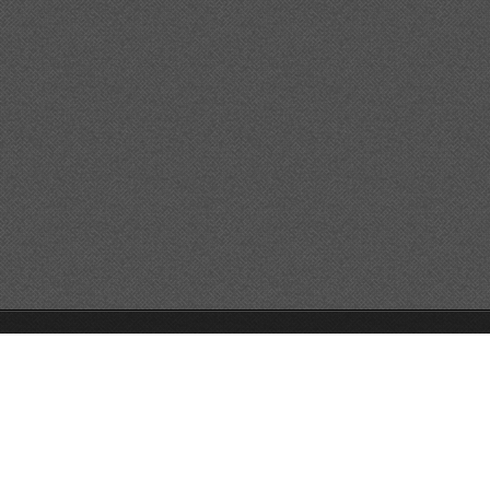
© 2026 Reservats tots els drets
Queda prohibida la
reproducció dels continguts sense autorització expressa. Article
32.1, paràgraf segon, Llei 23/2006 de la Propietat intel·lectual