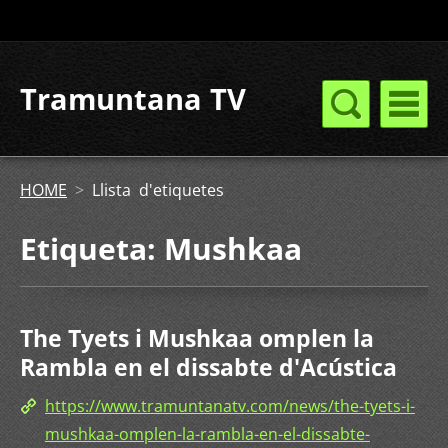
Tramuntana TV
HOME
>
Llista d'etiquetes
Etiqueta: Mushkaa
The Tyets i Mushkaa omplen la
Rambla en el dissabte d'Acústica
https://www.tramuntanatv.com/news/the-tyets-i-
mushkaa-omplen-la-rambla-en-el-dissabte-