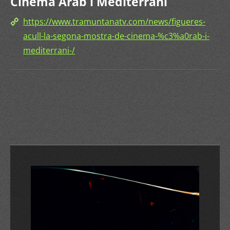
Cinema Àrab i Mediterrani
https://www.tramuntanatv.com/news/figueres-
acull-la-segona-mostra-de-cinema-%c3%a0rab-i-
mediterrani-/