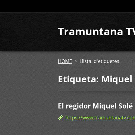
Tramuntana T
HOME
>
Llista d'etiquetes
Etiqueta: Miquel
El regidor Miquel Solé 
https://www.tramuntanatv.c