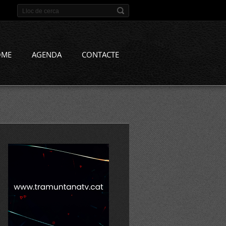
OME
AGENDA
CONTACTE
20i%20passar%c3%a0%20a%20l%27oposicio/