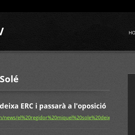
V
H
 Solé
deixa ERC i passarà a l'oposició
om/news/el%20regidor%20miquel%20sole%20deixa%20erc%