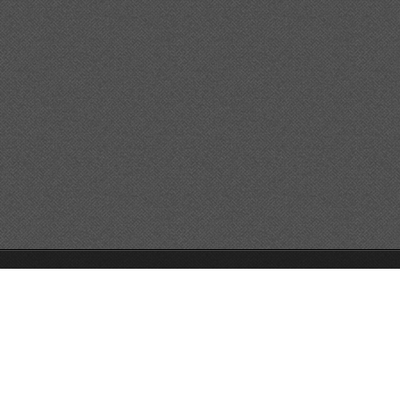
© 2026 Reservats tots els drets
Queda prohibida la
reproducció dels continguts sense autorització expressa. Article
32.1, paràgraf segon, Llei 23/2006 de la Propietat intel·lectual