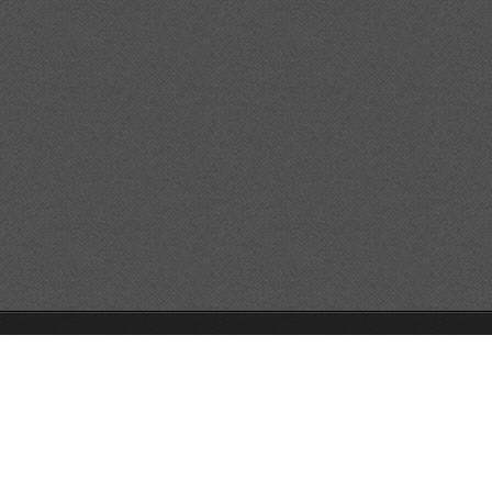
© 2026 Reservats tots els drets
Queda prohibida la
reproducció dels continguts sense autorització expressa. Article
32.1, paràgraf segon, Llei 23/2006 de la Propietat intel·lectual