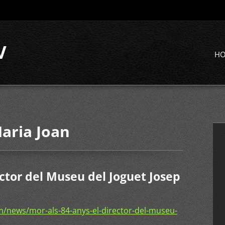
V
H
Maria Joan
ector del Museu del Joguet Josep
/news/mor-als-84-anys-el-director-del-museu-