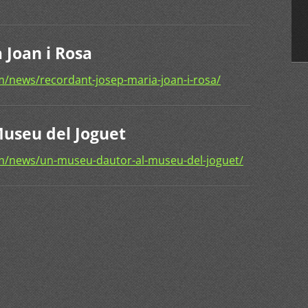
 Joan i Rosa
/news/recordant-josep-maria-joan-i-rosa/
Museu del Joguet
m/news/un-museu-dautor-al-museu-del-joguet/