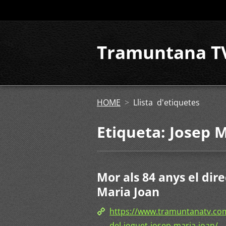
Tramuntana T
HOME
>
Llista d'etiquetes
Etiqueta: Josep 
Mor als 84 anys el dir
Maria Joan
https://www.tramuntanatv.com
del-joguet-josep-maria-joan/