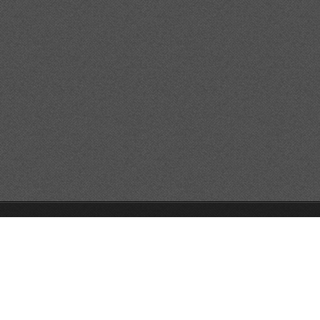
© 2026 Reservats tots els drets
Queda prohibida la
reproducció dels continguts sense autorització expressa. Article
32.1, paràgraf segon, Llei 23/2006 de la Propietat intel·lectual