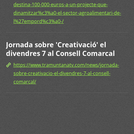
destina-100-000-euros-a-un-projecte-que-
dinamitzar%c3%a0-el-sector-agroalimentari-de-
l%27empord%c3%a0-/
Jornada sobre 'Creativació' el
divendres 7 al Consell Comarcal
https://www.tramuntanatv.com/news/jornada-
sobre-creativacio-el-divendres-7-al-consell-
comarcal/