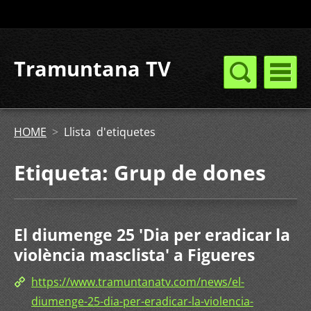
Tramuntana TV
HOME
>
Llista d'etiquetes
Etiqueta: Grup de dones
El diumenge 25 'Dia per eradicar la
violència masclista' a Figueres
https://www.tramuntanatv.com/news/el-
diumenge-25-dia-per-eradicar-la-violencia-