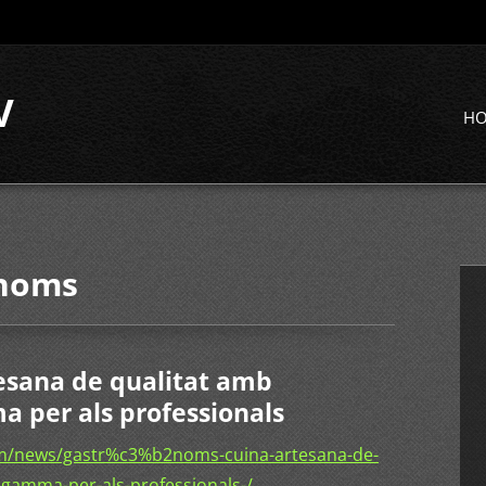
V
H
ònoms
esana de qualitat amb
 per als professionals
m/news/gastr%c3%b2noms-cuina-artesana-de-
-gamma-per-als-professionals-/