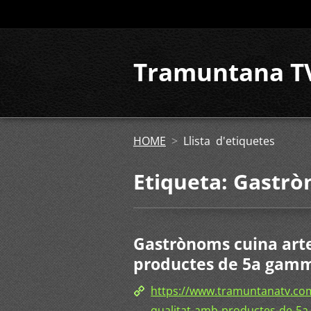
Tramuntana T
HOME
>
Llista d'etiquetes
Etiqueta: Gastr
Gastrònoms cuina art
productes de 5a gamma
https://www.tramuntanatv.co
qualitat-amb-productes-de-5a