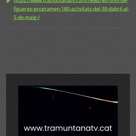
https://www.tramuntanatv.com/news/les-fires-de-
figueres-programen-180-activitats-del-30-dabril-al-
5-de-maig-/