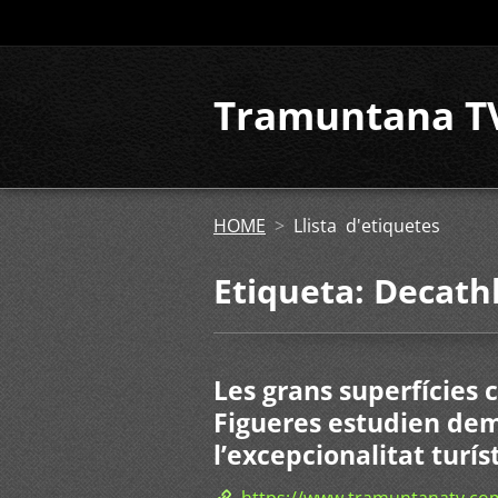
Tramuntana T
HOME
>
Llista d'etiquetes
Etiqueta: Decath
Les grans superfícies 
Figueres estudien de
l’excepcionalitat turís