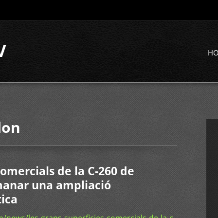
V
H
lon
comercials de la C-260 de
manar una ampliació
tica