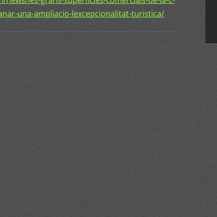
news/les-grans-superficies-comercials-de-la-c-
nar-una-ampliacio-lexcepcionalitat-turistica/