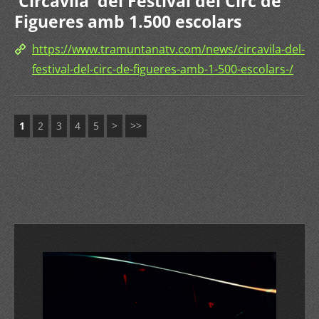
'Circavila' del Festival del Circ de
Figueres amb 1.500 escolars
https://www.tramuntanatv.com/news/circavila-del-
festival-del-circ-de-figueres-amb-1-500-escolars-/
1
2
3
4
5
>
>>