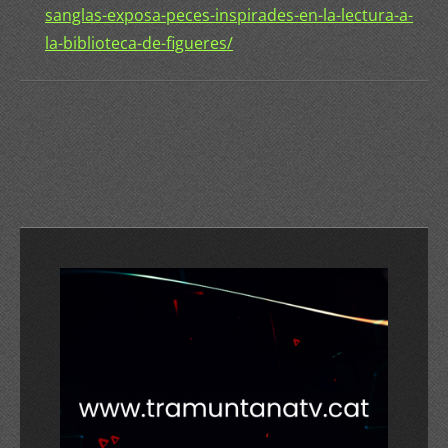
sanglas-exposa-peces-inspirades-en-la-lectura-a-
la-biblioteca-de-figueres/