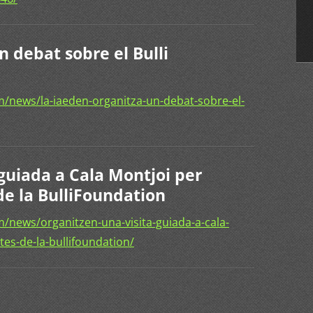
 debat sobre el Bulli
/news/la-iaeden-organitza-un-debat-sobre-el-
guiada a Cala Montjoi per
de la BulliFoundation
/news/organitzen-una-visita-guiada-a-cala-
tes-de-la-bullifoundation/