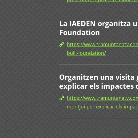
La IAEDEN organitza un
Foundation
https://www.tramuntanatv.com
bulli-foundation/
Organitzen una visita 
explicar els impactes 
https://www.tramuntanatv.com
montjoi-per-explicar-els-impac