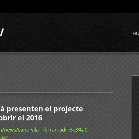
V
H
rià presenten el projecte
obrir el 2016
/news/santi-vila-i-ferran-adri%c3%a0-
846/