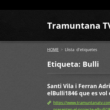
Tramuntana T
HOME
>
Llista d'etiquetes
Etiqueta: Bulli
Santi Vila i Ferran Ad
elBulli1846 que es vol 
https://www.tramuntanatv.com
presenten-el-projecte-elbulli1