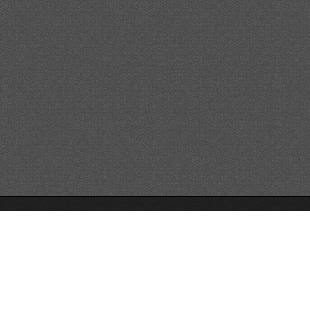
© 2026 Reservats tots els drets
Queda prohibida la
reproducció dels continguts sense autorització expressa. Article
32.1, paràgraf segon, Llei 23/2006 de la Propietat intel·lectual