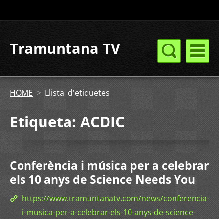
Tramuntana TV
HOME
>
Llista d'etiquetes
Etiqueta: ACDIC
Conferència i música per a celebrar
els 10 anys de Science Needs You
https://www.tramuntanatv.com/news/conferencia-
i-musica-per-a-celebrar-els-10-anys-de-science-