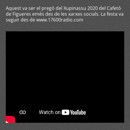
Aquest va ser el pregó del Xupinassu 2020 del Cafetó
de Figueres emès des de les xarxes socials. La festa va
seguir des de www.17600radio.com