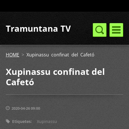
Tramuntana TV
HOME
>
Xupinassu confinat del Cafetó
Xupinassu confinat del
Cafetó
2020-04-26 09:00
Etiquetes
:
Xupinassu