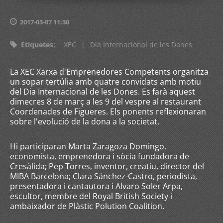
2017-03-07 11:30
Etiquetes
:
XEC
|
Dia Internacional de les Dones
La XEC Xarxa d'Emprenedores Competents organitza
un sopar tertúlia amb quatre convidats amb motiu
del Dia Internacional de les Dones. Es farà aquest
dimecres 8 de març a les 9 del vespre al restaurant
Coordenades de Figueres. Els ponents reflexionaran
sobre l'evolució de la dona a la societat.
Hi participaran Marta Zaragoza Domingo,
economista, emprenedora i sòcia fundadora de
Cresàlida; Pep Torres, inventor, creatiu, director del
MIBA Barcelona; Clara Sánchez-Castro, periodista,
presentadora i cantautora i Alvaro Soler Arpa,
escultor, membre del Royal British Society i
ambaixador de Plàstic Polution Coalition.