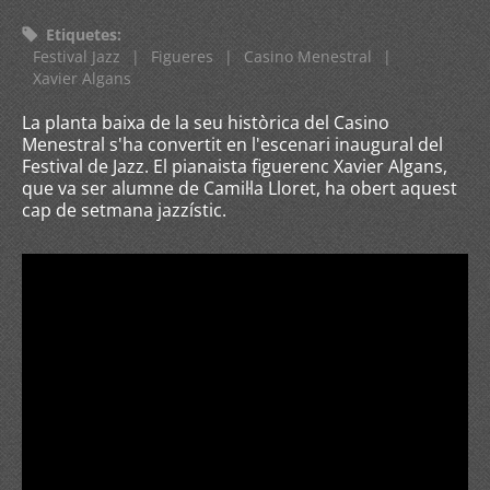
Etiquetes
:
Festival Jazz
|
Figueres
|
Casino Menestral
|
Xavier Algans
La planta baixa de la seu històrica del Casino
Menestral s'ha convertit en l'escenari inaugural del
Festival de Jazz. El pianaista figuerenc Xavier Algans,
que va ser alumne de Camil·la Lloret, ha obert aquest
cap de setmana jazzístic.