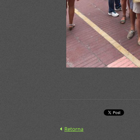
Retorna