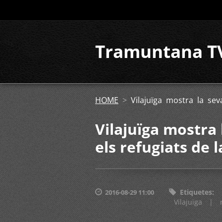
Tramuntana T
HOME
>
Vilajuïga mostra la sev
Vilajuïga mostra 
els refugiats de l
Etiquetes
:
2016-08-29 11:00
Vilajuïga
|