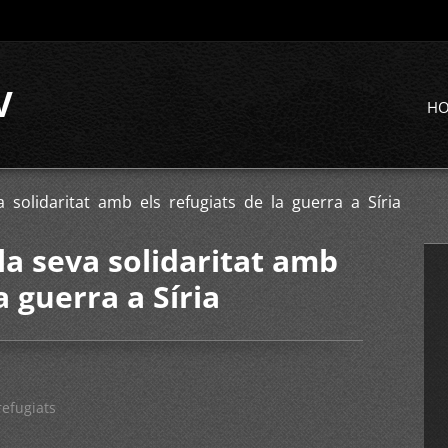
V
H
a solidaritat amb els refugiats de la guerra a Síria
la seva solidaritat amb
a guerra a Síria
refugiats