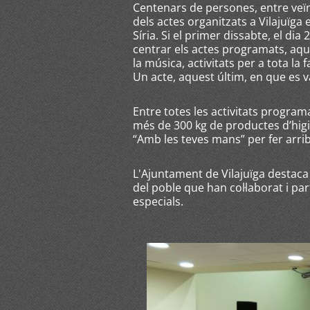
Centenars de persones, entre veïn
dels actes organitzats a Vilajuïga 
Síria. Si el primer dissabte, el dia 2
centrar els actes programats, aqu
la música, activitats per a tota la f
Un acte, aquest últim, en que es 
Entre totes les activitats programa
més de 300 kg de productes d’higi
“Amb les teves mans” per fer arrib
L'Ajuntament de Vilajuïga destaca la
del poble que han col·laborat i pa
especials.