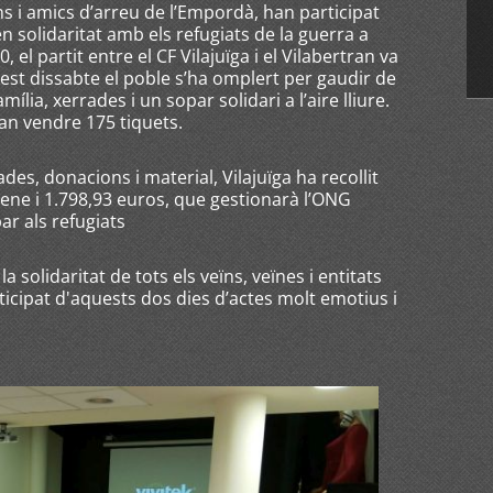
s i amics d’arreu de l’Empordà, han participat
en solidaritat amb els refugiats de la guerra a
0, el partit entre el CF Vilajuïga i el Vilabertran va
est dissabte el poble s’ha omplert per gaudir de
amília, xerrades i un sopar solidari a l’aire lliure.
van vendre 175 tiquets.
des, donacions i material, Vilajuïga ha recollit
ene i 1.798,93 euros, que gestionarà l’ONG
ar als refugiats
 solidaritat de tots els veïns, veïnes i entitats
rticipat d'aquests dos dies d’actes molt emotius i