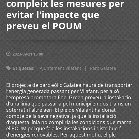
compleix les mesures per
evitar l'impacte que
preveu el POUM
2023-09-21 15:00
Etiquetes
:
Ajuntament Vilafant
|
Parc Galatea
El projecte de parc eòlic Galatea haurà de transportar
l’energia generada passant per Vilafant, per això
l’empresa promotora Enel Green preveu la instal·lació
d’una línia que passaria pel municipi en dos trams un
soterrat i l’altre aeri. El ple de Vilafant ha donat
compte de la seva negativa, ja que la instal·lació
d’aquesta línia no compliria les condicions que marca
el POUM pel que fa a les instal·lacions i distribució
d’energies renovables. Per aquest motiu, el ple