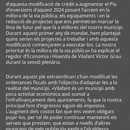
d’aquesta modificació de crèdit a augmentar el Pla
d’inversions d’aquest 2024 posant l’accent en la
millora de la via pública, els equipaments i en la
redacció de projectes que ens permetran marcar la
línia de futur pel que fa a millores del nostre municipi.
Durant aquest primer any de mandat, hem plantejat
quins serien els projectes a treballar i amb aquesta
modificació començarem a executar-los. La nostra
prioritat és la millora de la via pública» ha explicat el
regidor d’Economia i Hisenda de Vilafant Víctor Grau
durant la sessió plenària.
Durant aquest ple extraordinari s’han modificat les
ordenances fiscals amb l’objectiu d’adaptar-les a la
realitat del municipi. «Vilafant és un municipi amb
poca activitat econòmica això sumat a
l'infrafinançament dels ajuntaments, fa que la nostra
principal font d’ingressos siguin els impostos.
L’augment dels costos fan que ens veiem obligats
pujar-los, per tal de poder continuar mantenint els
serveis que prestem, que estan a nivells d’altres
municipis de més població» explica l’alcaldessa