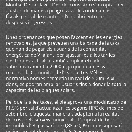
Montse De La Llave. Des del consistori s’ha optat per
ajustar, de manera progressiva, les ordenances
fiscals per tal de mantenir l’equilibri entre les
despeses i ingressos.
Unes ordenances que posen l’accent en les energies
renovables, ja que preveuen una baixada de la taxa
que han de pagar els usuaris de la comunitat
energètica de Vilafant, per ajustar-les a les tarifes
elèctriques actuals i també ampliar el radi
subministrament a 2.000m, ja que quan es va
realitzar la Comunitat de l’Escola Les Mèlies la
normativa només permetia un radi de 500m. Així
dons, es podran ampliar usuaris fins a donar la tota la
capacitat de les plaques solars.
Pel que fa a les taxes, el ple aprova una modificació de
l'1,5% per tal d’actualitzar-les segons l’IPC del mes de
setembre, d’aquesta manera s’adapten a la realitat
del cost dels serveis municipals. L’Impost de béns
immobles l’IBI passarà de 0,88 a 0,99 el que suposarà
un increment de mitjana de 5,76 € mensuals.