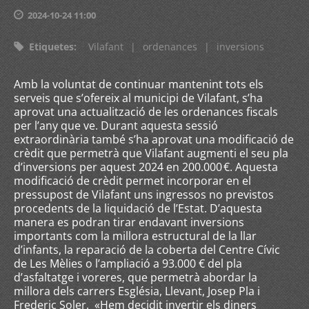
2024-10-24 11:00
Etiquetes
:
Vilafant
|
ordenances
|
inversions
Amb la voluntat de continuar mantenint tots els
serveis que s’ofereix al municipi de Vilafant, s’ha
aprovat una actualització de les ordenances fiscals
per l’any que ve. Durant aquesta sessió
extraordinària també s’ha aprovat una modificació de
crèdit que permetrà que Vilafant augmenti el seu pla
d’inversions per aquest 2024 en 200.000 €. Aquesta
modificació de crèdit permet incorporar en el
pressupost de Vilafant uns ingressos no previstos
procedents de la liquidació de l’Estat. D’aquesta
manera es podran tirar endavant inversions
importants com la millora estructural de la llar
d’infants, la reparació de la coberta del Centre Cívic
de Les Mèlies o l’ampliació a 93.000 € del pla
d’asfaltatge i voreres, que permetrà abordar la
millora dels carrers Església, Llevant, Josep Pla i
Frederic Soler. «Hem decidit invertir els diners