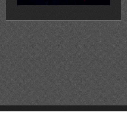
© 2026 Reservats tots els drets
Queda prohibida la
reproducció dels continguts sense autorització expressa. Article
32.1, paràgraf segon, Llei 23/2006 de la Propietat intel·lectual