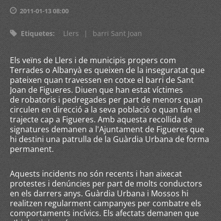
2011-01-13 08:00
Etiquetes
:
Llers
|
barri Sant Joan
Els veïns de Llers i de municipis propers com
Terrades o Albanyà es queixen de la inseguratat que
pateixen quan travessen en cotxe el barri de Sant
Joan de Figueres. Diuen que han estat víctimes
de robatoris i pedregades per part de menors quan
circulen en direcció a la seva població o quan fan el
trajecte cap a Figueres. Amb aquesta recollida de
signatures demanen a l'Ajuntament de Figueres que
hi destini una patrulla de la Guàrdia Urbana de forma
permanent.
Aquests incidents no són recents i han aixecat
protestes i denúncies per part de molts conductors
en els darrers anys. Guàrdia Urbana i Mossos hi
realitzen regularment campanyes per combatre els
comportaments incívics. Els afectats demanen que