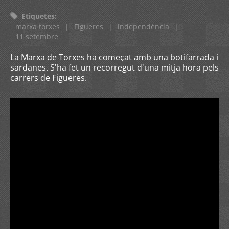
Etiquetes
:
marxa torxes
|
Figueres
|
independència
|
11 setembre
La Marxa de Torxes ha começat amb una botifarrada i
sardanes. S'ha fet un recorregut d'una mitja hora pels
carrers de Figueres.