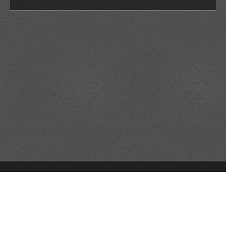
© 2026 Reservats tots els drets
Queda prohibida la
reproducció dels continguts sense autorització expressa. Article
32.1, paràgraf segon, Llei 23/2006 de la Propietat intel·lectual