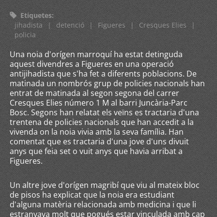
Etiquetes
:
jihadista
|
detenció
|
Figueres
|
Cresques Elies
|
policia
Una noia d'orígen marroquí ha estat detinguda
aquest divendres a Figueres en una operació
antijihadista que s'ha fet a diferents poblacions. De
matinada un nombrós grup de policies nacionals han
entrat de matinada al segon segona del carrer
Cresques Elies número 1 M al barri Juncària-Parc
Bosc. Segons han relatat els veïns es tractaria d'una
trentena de policies nacionals que han accedit a la
vivenda on la noia vivia amb la seva família. Han
comentat que es tractaria d'una jove d'uns divuit
anys que feia set o vuit anys que havia arribat a
Figueres.
Un altre jove d'orígen magribí que viu al mateix bloc
de pisos ha explicat que la noia era estudiant
d'alguna matèria relacionada amb medicina i que li
estranyava molt que pogués estar vinculada amb cap