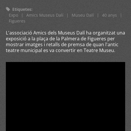
Etiquetes
:
Expo
|
Amics Museus Dalí
|
Museu Dalí
|
40 anys
|
Figueres
L'associació Amics dels Museus Dalí ha organitzat una
exposició a la plaça de la Palmera de Figueres per
mostrar imatges i retalls de premsa de quan l'antic
teatre municipal es va convertir en Teatre Museu.