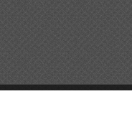
© 2026 Reservats tots els drets
Queda prohibida la
reproducció dels continguts sense autorització expressa. Article
32.1, paràgraf segon, Llei 23/2006 de la Propietat intel·lectual