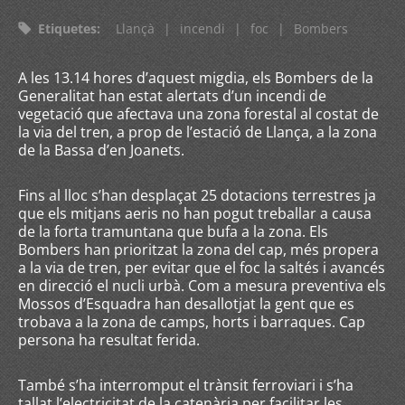
Etiquetes
:
Llançà
|
incendi
|
foc
|
Bombers
A les 13.14 hores d’aquest migdia, els Bombers de la
Generalitat han estat alertats d’un incendi de
vegetació que afectava una zona forestal al costat de
la via del tren, a prop de l’estació de Llança, a la zona
de la Bassa d’en Joanets.
Fins al lloc s’han desplaçat 25 dotacions terrestres ja
que els mitjans aeris no han pogut treballar a causa
de la forta tramuntana que bufa a la zona. Els
Bombers han prioritzat la zona del cap, més propera
a la via de tren, per evitar que el foc la saltés i avancés
en direcció el nucli urbà. Com a mesura preventiva els
Mossos d’Esquadra han desallotjat la gent que es
trobava a la zona de camps, horts i barraques. Cap
persona ha resultat ferida.
També s’ha interromput el trànsit ferroviari i s’ha
tallat l’electricitat de la catenària per facilitar les